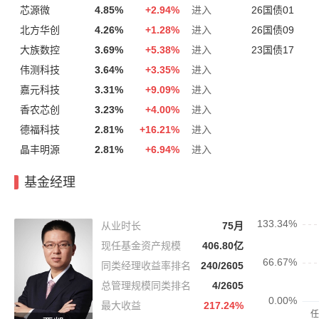
芯源微
4.85%
+
2.94%
进入
26国债01
北方华创
4.26%
+
1.28%
进入
26国债09
大族数控
3.69%
+
5.38%
进入
23国债17
伟测科技
3.64%
+
3.35%
进入
嘉元科技
3.31%
+
9.09%
进入
香农芯创
3.23%
+
4.00%
进入
德福科技
2.81%
+
16.21%
进入
晶丰明源
2.81%
+
6.94%
进入
基金经理
从业时长
75月
现任基金资产规模
406.80亿
同类经理收益率排名
240/2605
总管理规模同类排名
4/2605
最大收益
217.24%