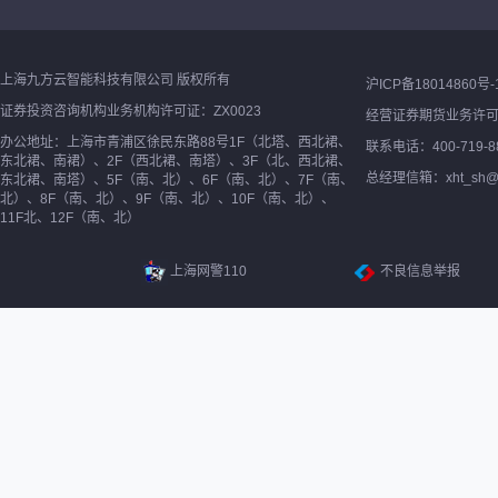
上海九方云智能科技有限公司 版权所有
沪ICP备18014860号-
证券投资咨询机构业务机构许可证：ZX0023
经营证券期货业务许
办公地址：上海市青浦区徐民东路88号1F（北塔、西北裙、
联系电话：400-719-8
东北裙、南裙）、2F（西北裙、南塔）、3F（北、西北裙、
总经理信箱：xht_sh@ne
东北裙、南塔）、5F（南、北）、6F（南、北）、7F（南、
北）、8F（南、北）、9F（南、北）、10F（南、北）、
11F北、12F（南、北）
上海网警110
不良信息举报