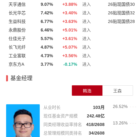
天孚通信
9.07%
+
3.88%
进入
26贴现国债30
长光华芯
7.42%
+
3.40%
进入
26贴现国债32
生益科技
6.77%
+
3.63%
进入
26贴现国债28
永鼎股份
6.46%
+
5.01%
进入
仕佳光子
5.57%
+
3.61%
进入
长飞光纤
4.87%
+
5.07%
进入
工业富联
4.73%
+
3.56%
进入
京东方A
3.77%
-0.17%
进入
基金经理
韩浩
王森
从业时长
103月
现任基金资产规模
242.48亿
同类经理收益率排名
418/2608
总管理规模同类排名
34/2608