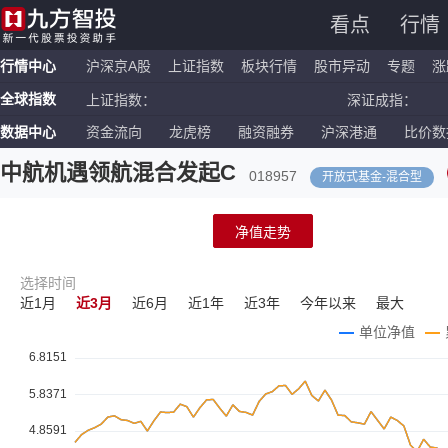
看点
行情
行情中心
沪深京A股
上证指数
板块行情
股市异动
专题
涨
全球指数
上证指数：
深证成指：
数据中心
资金流向
龙虎榜
融资融券
沪深港通
比价数
恒生指数：
国企指数：
纳斯达克ETF：
标普500ETF：
中航机遇领航混合发起C
018957
开放式基金
-
混合型
净值走势
选择时间
近1月
近3月
近6月
近1年
近3年
今年以来
最大