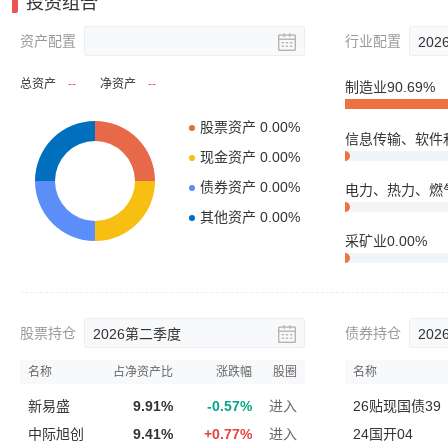
投资组合
资产配置
行业配置
202
总资产
--
净资产
--
制造业
90.69%
采矿业
0.00%
交通运输、仓储
股票持仓
债券持仓
2026
第二季度
202
名称
占净资产比
涨跌幅
股圈
名称
新易盛
9.91%
-0.57%
进入
26贴现国债39
中际旭创
9.41%
+
0.77%
进入
24国开04