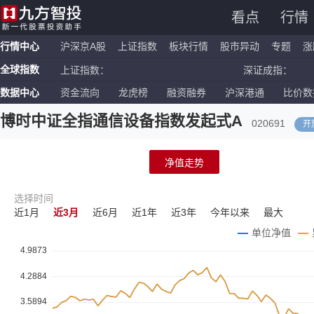
看点
行情
行情中心
沪深京A股
上证指数
板块行情
股市异动
专题
涨
全球指数
上证指数：
深证成指：
数据中心
资金流向
龙虎榜
融资融券
沪深港通
比价数
恒生指数：
国企指数：
纳斯达克ETF：
标普500ETF：
博时中证全指通信设备指数发起式A
020691
开
净值走势
选择时间
近1月
近3月
近6月
近1年
近3年
今年以来
最大