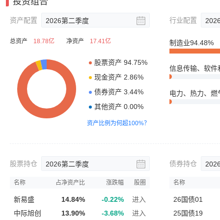
投资组合
资产配置
行业配置
2026
第二季度
202
总资产
18.78亿
净资产
17.41亿
制造业
94.48%
资产比例为何超100%？
股票持仓
债券持仓
2026
第二季度
202
名称
占净资产比
涨跌幅
股圈
名称
新易盛
14.84%
-0.22%
进入
26国债01
中际旭创
13.90%
-3.68%
进入
25国债19