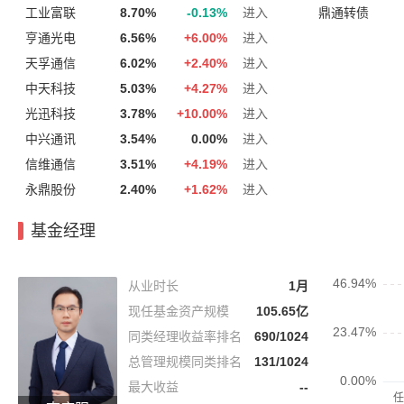
工业富联
8.70%
-0.13%
进入
鼎通转债
亨通光电
6.56%
+
6.00%
进入
天孚通信
6.02%
+
2.40%
进入
中天科技
5.03%
+
4.27%
进入
光迅科技
3.78%
+
10.00%
进入
中兴通讯
3.54%
0.00%
进入
信维通信
3.51%
+
4.19%
进入
永鼎股份
2.40%
+
1.62%
进入
基金经理
从业时长
1月
现任基金资产规模
105.65亿
同类经理收益率排名
690/1024
总管理规模同类排名
131/1024
最大收益
--