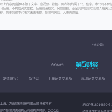
免责声明：
以上内容(包括但不限于文字、音视频、数据、图表等)均属于公开信息，本公司不
习使用，不构成买卖依据，使用前请核实，风险自担。基金具体信息以管理人相关公
征。历史数据不代表其未来表现，投资有风险，入市需谨慎。
上市公司：
合作伙伴：
友情链接：
新华网
上海证券交易所
深圳证券交易所
上海九方云智能科技有限公司 版权所有
沪ICP备18014860号-
证券投资咨询机构业务机构许可证：ZX0023
经营证券期货业务许