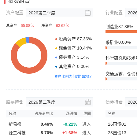
投资组合
资产配置
行业配置
2026
第二季度
202
总资产
65.08亿
净资产
63.62亿
制造业
87.36%
采矿业
0.00%
科学研究和技术
交通运输、仓储
资产比例为何超100%？
股票持仓
债券持仓
2026
第二季度
202
名称
占净资产比
涨跌幅
股圈
名称
新易盛
9.46%
-0.22%
进入
26国债01
源杰科技
8.70%
+
1.68%
进入
25国债13