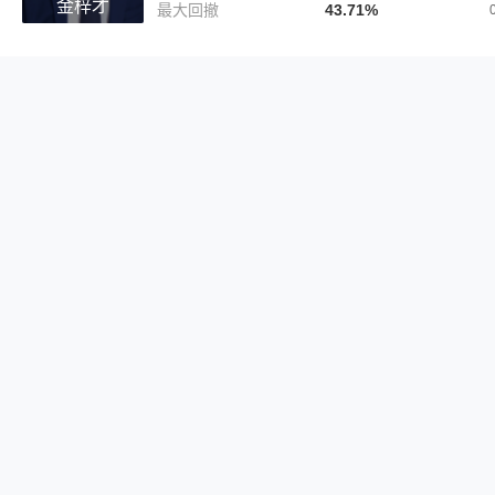
金梓才
最大回撤
43.71%