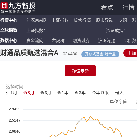
看点
行情
行情中心
沪深京A股
上证指数
板块行情
股市异动
专题
涨
全球指数
上证指数：
深证成指：
数据中心
资金流向
龙虎榜
融资融券
沪深港通
比价数
恒生指数：
国企指数：
纳斯达克ETF：
标普500ETF：
财通品质甄选混合A
加
024480
开放式基金
-
混合型
净值走势
选择时间
近1月
近3月
近6月
近1年
近3年
今年以来
最大