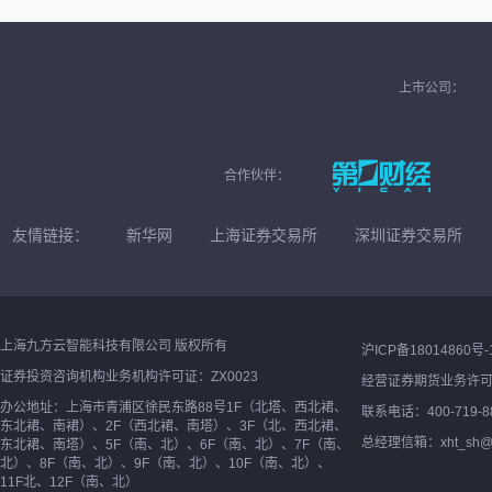
上市公司：
合作伙伴：
友情链接：
新华网
上海证券交易所
深圳证券交易所
上海九方云智能科技有限公司 版权所有
沪ICP备18014860号-
证券投资咨询机构业务机构许可证：ZX0023
经营证券期货业务许
办公地址：上海市青浦区徐民东路88号1F（北塔、西北裙、
联系电话：400-719-8
东北裙、南裙）、2F（西北裙、南塔）、3F（北、西北裙、
总经理信箱：xht_sh@ne
东北裙、南塔）、5F（南、北）、6F（南、北）、7F（南、
北）、8F（南、北）、9F（南、北）、10F（南、北）、
11F北、12F（南、北）