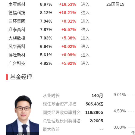
南亚新材
8.67%
+
16.53%
进入
25国债19
德福科技
8.12%
+
16.21%
进入
三环集团
7.94%
+
0.31%
进入
鼎泰高科
7.87%
+
5.57%
进入
大族数控
7.03%
+
5.38%
进入
风华高科
6.64%
+
0.02%
进入
博迁新材
5.61%
+
0.09%
进入
广合科技
4.82%
+
5.62%
进入
基金经理
从业时长
140月
现任基金资产规模
565.48亿
同类经理收益率排名
116/2605
总管理规模同类排名
2/2605
最大收益
--