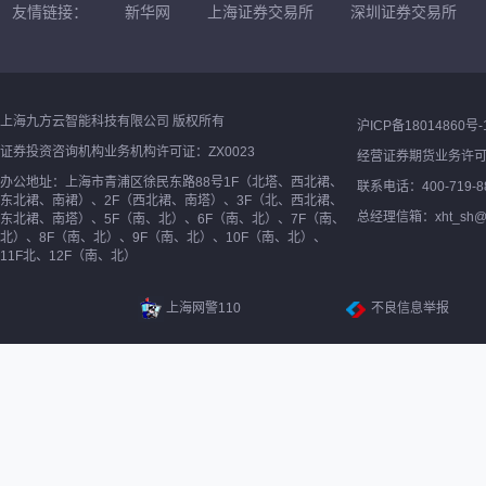
友情链接：
新华网
上海证券交易所
深圳证券交易所
上海九方云智能科技有限公司 版权所有
沪ICP备18014860号-
证券投资咨询机构业务机构许可证：ZX0023
经营证券期货业务许
办公地址：上海市青浦区徐民东路88号1F（北塔、西北裙、
联系电话：400-719-8
东北裙、南裙）、2F（西北裙、南塔）、3F（北、西北裙、
总经理信箱：xht_sh@ne
东北裙、南塔）、5F（南、北）、6F（南、北）、7F（南、
北）、8F（南、北）、9F（南、北）、10F（南、北）、
11F北、12F（南、北）
上海网警110
不良信息举报