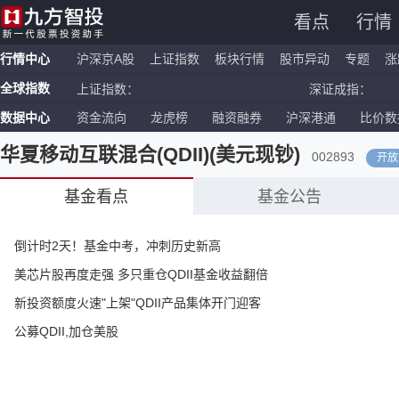
看点
行情
行情中心
沪深京A股
上证指数
板块行情
股市异动
专题
涨
全球指数
上证指数：
深证成指：
数据中心
资金流向
龙虎榜
融资融券
沪深港通
比价数
恒生指数：
国企指数：
纳斯达克ETF：
标普500ETF：
华夏移动互联混合(QDII)(美元现钞)
002893
开放
基金看点
基金公告
倒计时2天！基金中考，冲刺历史新高
美芯片股再度走强 多只重仓QDII基金收益翻倍
新投资额度火速"上架"QDII产品集体开门迎客
公募QDII,加仓美股