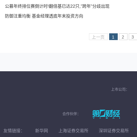
公募年终排位赛倒计时!翻倍基已达22只,"跨年"分歧出现
防御注重均衡 基金经理透底年末投资方向
上一页
1
2
3
上市公司：
合作伙伴：
友情链接：
新华网
上海证券交易所
深圳证券交易所