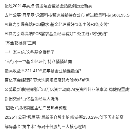
迈过2021年高点 偏股混合型基金指数创历史新高
去年公募"冠军基"永赢科技智选最新持仓公布 新进腾景科技(688195.SH)
AI算力引爆高端PCB需求 基金经理看好"1条主线+3条支线"
AI算力引爆高端PCB需求基金经理看好"1条主线+3条支线"
"基金获得感"三问
一年涨三倍,这些基金赚翻了
"言行不一"?基金经理们,持仓悄悄转向
最高收益率221.41%!蛇年基金业绩谁最强?
百亿基金经理阵容大洗牌规模魔咒考验老将新秀
公募最新季报揭秘近38万亿资金动向:AI投资回归业绩本源 稳健配置成
新旧交替!百亿基金经理大洗牌
"固收+"规模突围主动产品热点频现
2025年公募"冠军基"最新重仓股出炉!收益率233.29%创下历史新高
解码基金"擒牛术":布局十倍股的三大核心逻辑