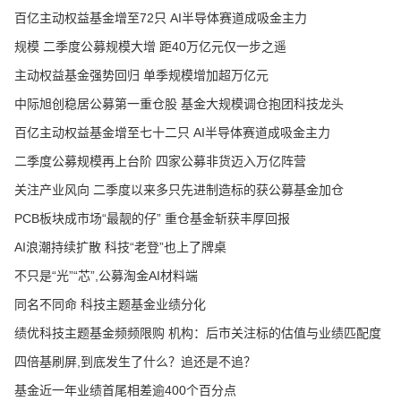
百亿主动权益基金增至72只 AI半导体赛道成吸金主力
规模 二季度公募规模大增 距40万亿元仅一步之遥
主动权益基金强势回归 单季规模增加超万亿元
中际旭创稳居公募第一重仓股 基金大规模调仓抱团科技龙头
百亿主动权益基金增至七十二只 AI半导体赛道成吸金主力
二季度公募规模再上台阶 四家公募非货迈入万亿阵营
关注产业风向 二季度以来多只先进制造标的获公募基金加仓
PCB板块成市场“最靓的仔” 重仓基金斩获丰厚回报
AI浪潮持续扩散 科技“老登”也上了牌桌
不只是“光”“芯”,公募淘金AI材料端
同名不同命 科技主题基金业绩分化
绩优科技主题基金频频限购 机构：后市关注标的估值与业绩匹配度
四倍基刷屏,到底发生了什么？追还是不追？
基金近一年业绩首尾相差逾400个百分点