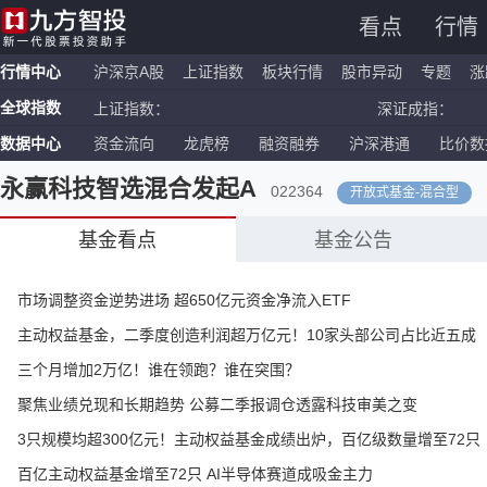
看点
行情
行情中心
沪深京A股
上证指数
板块行情
股市异动
专题
涨
全球指数
上证指数：
深证成指：
数据中心
资金流向
龙虎榜
融资融券
沪深港通
比价数
恒生指数：
国企指数：
纳斯达克ETF：
标普500ETF：
永赢科技智选混合发起A
022364
开放式基金
-
混合型
基金看点
基金公告
市场调整资金逆势进场 超650亿元资金净流入ETF
主动权益基金，二季度创造利润超万亿元！10家头部公司占比近五成
三个月增加2万亿！谁在领跑？谁在突围？
聚焦业绩兑现和长期趋势 公募二季报调仓透露科技审美之变
3只规模均超300亿元！主动权益基金成绩出炉，百亿级数量增至72只
百亿主动权益基金增至72只 AI半导体赛道成吸金主力