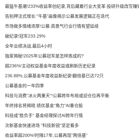
最猛牛基潮!233%收益率创纪录,背后藏着行业大变革:投研升级改写赚
告别押注式增长:"牛基"画像揭示公募发展逻辑正在迭代
市场做多情绪浓厚!公募:高景气行业行情有望延续
破纪录!冠军233.29%
全年业绩决战,最后4小时
独家揭秘!2025年公募冠军是怎样炼成的?
超236%!主动权益基金年度收益或刷新历史纪录
236.88%,公募基金年度收益新纪录!翻倍基已达72只
公募基金的一年四季
科技与消费"冰火两重天"!公募跨年布局或迎仓位再平衡
年终排名将揭晓 绩优基金"角力"AI重仓股
科技成"胜负手" 基金经理探讨AI跨年行情
次新基金快速进场 "科技新锐"坚定看多
收益率超200%!时隔17年,公募再现"两倍基"