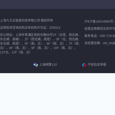
上海九方云智能科技有限公司 版权所有
沪ICP备18014860号-
证券投资咨询机构业务机构许可证：ZX0023
经营证券期货业务许
办公地址：上海市青浦区徐民东路88号1F（北塔、西北裙、
联系电话：400-719-8
东北裙、南裙）、2F（西北裙、南塔）、3F（北、西北裙、
总经理信箱：xht_sh@ne
东北裙、南塔）、5F（南、北）、6F（南、北）、7F（南、
北）、8F（南、北）、9F（南、北）、10F（南、北）、
11F北、12F（南、北）
上海网警110
不良信息举报