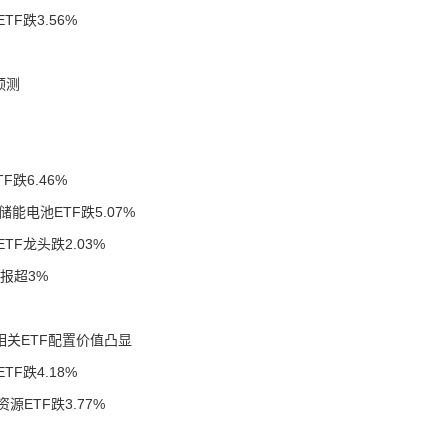
TF跌3.56%
预测
F跌6.46%
 储能电池ETF跌5.07%
ETF龙头跌2.03%
报超3%
卷"相关ETF配置价值凸显
TF跌4.18%
资源ETF跌3.77%