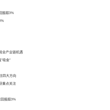
回报超3%
3%
布局全产业链机遇
"吸金"
注四大方向
获重点关注
金回报超3%