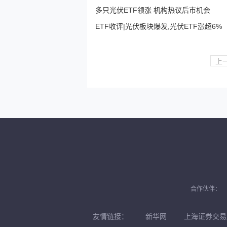
多只光伏ETF领涨 机构热议后市机会
ETF收评|光伏板块爆发,光伏ETF涨超6%
上
合作伙伴：
友情链接：
新华网
上海证券交易