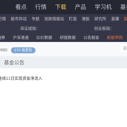
看点
行情
下载
产品
学习机
基
行情
股市异动
专题
涨跌情报站
盯盘
港股
研究所
直播
深证成指：
创业板指：
融券
沪深港通
比价数据
研报数据
公告掘金
新股申购
国企指数：
红筹指数：
标普500ETF：
道琼斯ETF：
0980
ETF
-
股票型
基金公告
1)连续11日实现资金净流入