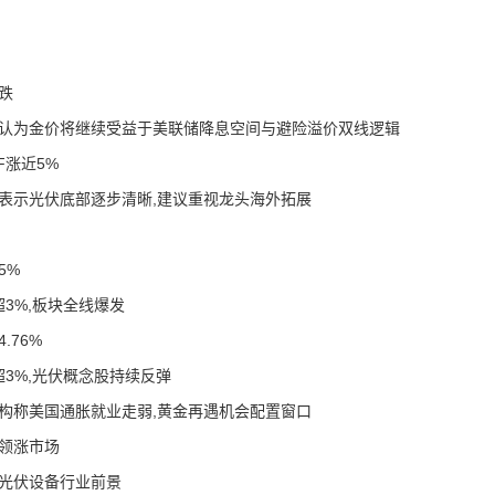
领跌
机构认为金价将继续受益于美联储降息空间与避险溢价双线逻辑
F涨近5%
机构表示光伏底部逐步清晰,建议重视龙头海外拓展
5%
超3%,板块全线爆发
.76%
涨超3%,光伏概念股持续反弹
,机构称美国通胀就业走弱,黄金再遇机会配置窗口
F领涨市场
好光伏设备行业前景