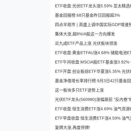
ETF收盘:光伏ETF龙头涨5.59% 亚太精选E
基金回报榜:68只基金昨日回报超3%
四点半观市 | 高盛上调中国实际GDP增速
集体大涨,超8%!A股这一方向爆发
近九成ETF产品上涨 光伏板块领涨
ETF收盘:黄金ETFAU涨4.68% 储能电池ET
ETF午间收盘:MSCIA股ETF基金涨3.92%
ETF开盘:创业板综ETF华夏涨5.35% 光伏
基金净值增长率排行榜:9月3日42只基金回
这一板块多只ETF逆势上涨
光伏ETF龙头(560980)涨幅居前 "反内
ETF收盘:恒生消费ETF涨4.69% 油气资源E
ETF早盘收盘:恒生消费ETF涨4.59% 油气
复牌大涨,再度停牌!