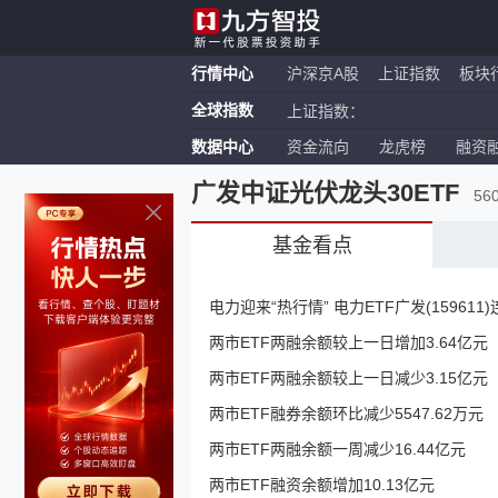
行情中心
沪深京A股
上证指数
板块
全球指数
上证指数：
数据中心
资金流向
龙虎榜
融资
恒生指数：
纳斯达克ETF：
广发中证光伏龙头30ETF
56
基金看点
电力迎来“热行情” 电力ETF广发(15961
两市ETF两融余额较上一日增加3.64亿元
两市ETF两融余额较上一日减少3.15亿元
两市ETF融券余额环比减少5547.62万元
两市ETF两融余额一周减少16.44亿元
两市ETF融资余额增加10.13亿元