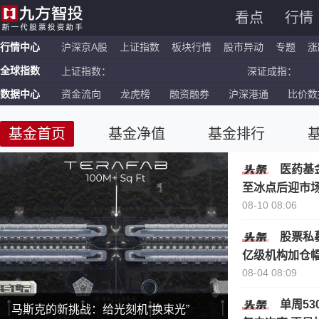
看点
行情
行情中心
沪深京A股
上证指数
板块行情
股市异动
专题
涨
全球指数
上证指数：
深证成指：
数据中心
资金流向
龙虎榜
融资融券
沪深港通
比价数
恒生指数：
国企指数：
纳斯达克ETF：
标普500ETF：
基金首页
基金净值
基金排行
医药基
至冰点后迎市
08-10 08:06
股票私
亿级机构加仓
08-04 08:09
单周5
马斯克的新挑战：给光刻机“换束光”
【明日短线风口