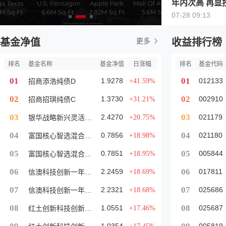
年内次高 再显
口
07-28 09:13
基金净值
更多
收益排行榜
排名
基金名称
基金净值
日涨幅
排名
基金代码
01
01
1.9278
012133
+41.59%
招商添浩纯债D
02
02
1.3730
002910
+31.21%
招商招琪纯债C
03
03
2.4270
021179
+20.75%
银华战略新兴灵活配置定期开放混合发起式
04
04
0.7856
021180
+18.98%
富国核心智选混合发起式A
05
05
0.7851
005844
+18.95%
富国核心智选混合发起式C
06
06
2.2459
017811
+18.69%
信澳科技创新一年定开混合A
07
07
2.2321
025686
+18.68%
信澳科技创新一年定开混合C
08
08
1.0551
025687
+17.46%
红土创新科技创新3个月定开混合A